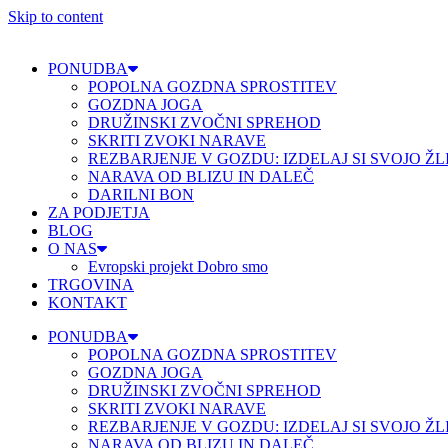
Skip to content
PONUDBA
POPOLNA GOZDNA SPROSTITEV
GOZDNA JOGA
DRUŽINSKI ZVOČNI SPREHOD
SKRITI ZVOKI NARAVE
REZBARJENJE V GOZDU: IZDELAJ SI SVOJO ŽL
NARAVA OD BLIZU IN DALEČ
DARILNI BON
ZA PODJETJA
BLOG
O NAS
Evropski projekt Dobro smo
TRGOVINA
KONTAKT
PONUDBA
POPOLNA GOZDNA SPROSTITEV
GOZDNA JOGA
DRUŽINSKI ZVOČNI SPREHOD
SKRITI ZVOKI NARAVE
REZBARJENJE V GOZDU: IZDELAJ SI SVOJO ŽL
NARAVA OD BLIZU IN DALEČ