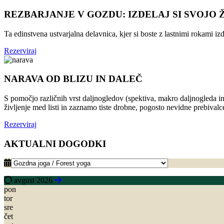
REZBARJANJE V GOZDU: IZDELAJ SI SVOJO 
Ta edinstvena ustvarjalna delavnica, kjer si boste z lastnimi rokami iz
Rezerviraj
NARAVA OD BLIZU IN DALEČ
S pomočjo različnih vrst daljnogledov (spektiva, makro daljnogleda i
življenje med listi in zaznamo tiste drobne, pogosto nevidne prebivalc
Rezerviraj
AKTUALNI DOGODKI
avgust 2026
pon
tor
sre
čet