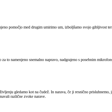
Z njeno pomočjo med drugim umirimo um, izboljšamo svojo gibljivost ter
mo za to namenjeno snemalno napravo, nadgrajeno s posebnim mikrofons
 življenju gledamo kot na čudež. In narava, če ji resnično prisluhnemo,
znavali različne zvoke narave.