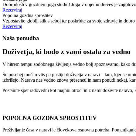
Dobrodošli v gozdnem joga studiu! Joga v objemu dreves je zagotovo i
Rezerviraj
Popolna gozdna sprostitev
Vzpostavite globlji stik s seboj ter poskrbite za svoje zdravje in dobr
Rezerviraj
Naša ponudba
Doživetja, ki bodo z vami ostala za vedno
V hitrem tempu sodobnega življenja vedno bolj spoznavamo, kako dragoc
Še posebej močan vtis pa pustijo doživetja v naravi – tam, kjer se umi
izbrišejo. Narava nas vedno znova preseneti in nam ponudi nekaj, kar 
Postanite spet radovedni kot majhni otroci in z nami doživite naravo, ko
POPOLNA GOZDNA SPROSTITEV
Preživljanje časa v naravi je človekova osnovna potreba. Pomanjkanje 