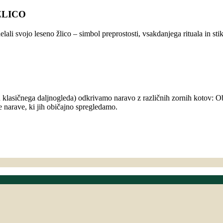
ŽLICO
delali svojo leseno žlico – simbol preprostosti, vsakdanjega rituala in 
n klasičnega daljnogleda) odkrivamo naravo z različnih zornih kotov: 
e narave, ki jih običajno spregledamo.