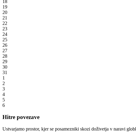
18
19
20
21
22
23
24
25
26
27
28
29
30
31
1
2
3
4
5
6
Hitre povezave
Ustvarjamo prostor, kjer se posamezniki skozi doživetja v naravi globlj