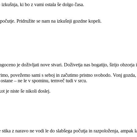
zkušnja, ki bo z vami ostala še dolgo časa.
o počutje. Pridružite se nam na izkušnji gozdne kopeli.
eno je doživljati nove stvari. Doživetja nas bogatijo, širijo obzorja i
rimo, povežemo sami s seboj in začutimo pristno svobodo. Vonj gozda, šep
ostane – ne le v spominu, temveč tudi v srcu.
t je niste še nikoli doslej.
stika z naravo ne vodi le do slabšega počutja in razpoloženja, ampak l