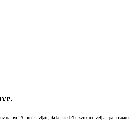
ave.
v narave! Si predstavljate, da lahko slišite zvok mravelj ali pa posname