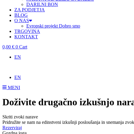
DARILNI BON
ZA PODJETJA
BLOG
O NAS
Evropski projekt Dobro smo
TRGOVINA
KONTAKT
0,00
€
0
Cart
EN
EN
MENI
Doživite drugačno izkušnjo nar
Skriti zvoki narave
Pridružite se nam na edinstveni izkušnji posloušanja in snemanja zvoko
Rezerviraj
Gozdna joga